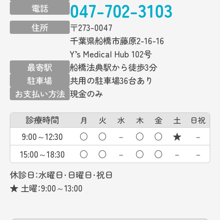
047-702-3103
電話
住所
〒273-0047
千葉県船橋市藤原2-16-16
Y’s Medical Hub 102号
最寄駅
船橋法典駅から徒歩3分
駐車場
共用の駐車場36台あり
お支払い方法
現金のみ
診療時間
月
火
水
木
金
土
日祝
9:00～12:30
○
○
－
○
○
★
－
15:00～18:30
○
○
－
○
○
－
－
休診日：水曜日・日曜日・祝日
★ 土曜：9:00～13:00