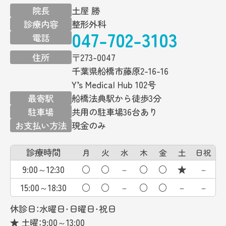
院長
土屋 勝
診療内容
整形外科
047-702-3103
電話
住所
〒273-0047
千葉県船橋市藤原2-16-16
Y’s Medical Hub 102号
最寄駅
船橋法典駅から徒歩3分
駐車場
共用の駐車場36台あり
お支払い方法
現金のみ
診療時間
月
火
水
木
金
土
日祝
9:00～12:30
○
○
－
○
○
★
－
15:00～18:30
○
○
－
○
○
－
－
休診日：水曜日・日曜日・祝日
★ 土曜：9:00～13:00